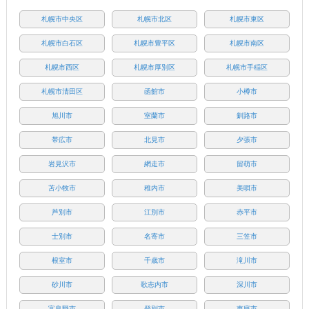
札幌市中央区
札幌市北区
札幌市東区
札幌市白石区
札幌市豊平区
札幌市南区
札幌市西区
札幌市厚別区
札幌市手稲区
札幌市清田区
函館市
小樽市
旭川市
室蘭市
釧路市
帯広市
北見市
夕張市
岩見沢市
網走市
留萌市
苫小牧市
稚内市
美唄市
芦別市
江別市
赤平市
士別市
名寄市
三笠市
根室市
千歳市
滝川市
砂川市
歌志内市
深川市
富良野市
登別市
恵庭市