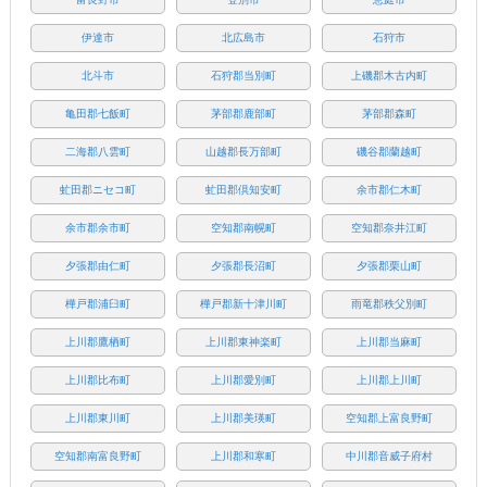
伊達市
北広島市
石狩市
北斗市
石狩郡当別町
上磯郡木古内町
亀田郡七飯町
茅部郡鹿部町
茅部郡森町
二海郡八雲町
山越郡長万部町
磯谷郡蘭越町
虻田郡ニセコ町
虻田郡倶知安町
余市郡仁木町
余市郡余市町
空知郡南幌町
空知郡奈井江町
夕張郡由仁町
夕張郡長沼町
夕張郡栗山町
樺戸郡浦臼町
樺戸郡新十津川町
雨竜郡秩父別町
上川郡鷹栖町
上川郡東神楽町
上川郡当麻町
上川郡比布町
上川郡愛別町
上川郡上川町
上川郡東川町
上川郡美瑛町
空知郡上富良野町
空知郡南富良野町
上川郡和寒町
中川郡音威子府村