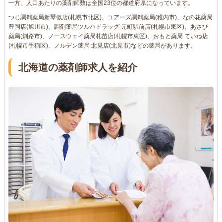
一方、人口あたりの薬剤師数は全国23位の都道府県になっています。
つじ調剤薬局新琴似店(札幌市北区)、ユアーズ調剤薬局(稚内市)、なの花薬局
豊岡店(旭川市)、調剤薬局ツルハドラッグ 元町駅前店(札幌市東区)、あさひ
薬局(釧路市)、ノースウェイ薬局札苗店(札幌市東区)、おもと薬局 ていね店
(札幌市手稲区)、ノルデン薬局 北見店(北見市)などの薬局があります。
北海道の薬剤師求人を紹介