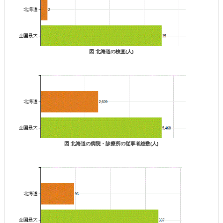
図 北海道の検査(人)
図 北海道の病院・診療所の従事者総数(人)