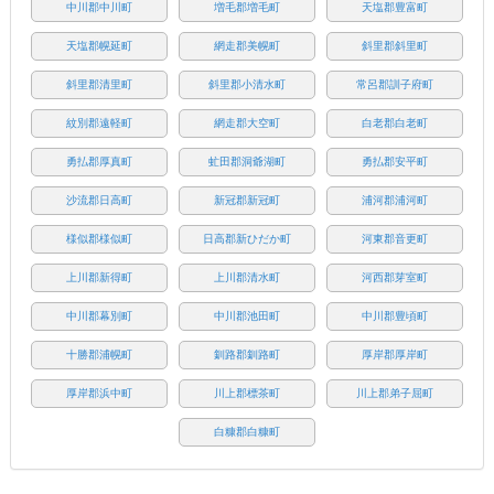
中川郡中川町
増毛郡増毛町
天塩郡豊富町
天塩郡幌延町
網走郡美幌町
斜里郡斜里町
斜里郡清里町
斜里郡小清水町
常呂郡訓子府町
紋別郡遠軽町
網走郡大空町
白老郡白老町
勇払郡厚真町
虻田郡洞爺湖町
勇払郡安平町
沙流郡日高町
新冠郡新冠町
浦河郡浦河町
様似郡様似町
日高郡新ひだか町
河東郡音更町
上川郡新得町
上川郡清水町
河西郡芽室町
中川郡幕別町
中川郡池田町
中川郡豊頃町
十勝郡浦幌町
釧路郡釧路町
厚岸郡厚岸町
厚岸郡浜中町
川上郡標茶町
川上郡弟子屈町
白糠郡白糠町