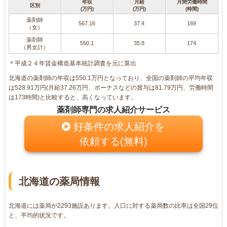
年収
月給
月間労働時間
区別
(万円)
(万円)
(時間)
薬剤師
567.16
37.4
169
（女）
薬剤師
550.1
35.8
174
（男女計）
＊平成２４年賃金構造基本統計調査を元に算出
北海道の薬剤師の年収は550.1万円となっており、全国の薬剤師の平均年収
は528.91万円(月給37.26万円、ボーナスなどの賞与は81.79万円、労働時間
は173時間)と比較すると、高くなっています。
薬剤師専門の求人紹介サービス
好条件の求人紹介を
依頼する(無料)
北海道の薬局情報
北海道には薬局が2293施設あります。人口に対する薬局数の比率は全国29位
と、平均的状況です。