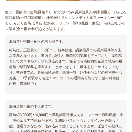
他に、函館中央薬局(函館市)、宮の沢いづみ調剤薬局(札幌市西区)、うらほろ
調剤薬局(十勝郡浦幌町)、株式会社 ヨシコンメディカルファーマシー(函館
市)、みどり薬局 若草店(登別市)、フラワー調剤(札幌市東区)、有限会社 シゲ
ル薬局(余市郡余市町)などがあります。
北海道札幌市手稲区の求人例です。
給与は、正社員で390万円〜。新卒歓迎、調剤薬局での調剤業務等が主
な業務となります。道内でも珍しい無菌調剤業務を行っており、薬剤師
としてのスキルアップも見込めます。在宅にも積極的な企業で地域の最
前線で薬剤業務を担当することができます。母体もしっかりとしてお
り、交通費支給、各種保険完備、地域手当、赴任手当などの福利厚生も
充実。JR手稲駅からも近くマイカーでの通勤も可能です。処方科目は
内科・胃腸科です。
北海道旭川市の求人例です。
高時給3,000円〜4,000円の薬剤師派遣求人です。マイカー通勤可能、旭
川中心エリアで通勤も便利。旭川駅バスからも近くマイカー通勤も可
能。住居付きなため、住み込みで働くこともできます。派遣での勤務と
なりますが交通費全額支給、E-ラーニング付きと福利厚生面も充実して