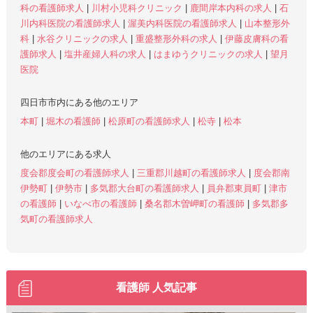
科の看護師求人
|
川村小児科クリニック
|
鹿間岸本内科の求人
|
石
川内科医院の看護師求人
|
渥美内科医院の看護師求人
|
山本整形外
科
|
水谷クリニックの求人
|
重盛整形外科の求人
|
伊藤皮膚科の看
護師求人
|
塩井産婦人科の求人
|
はまゆうクリニックの求人
|
望月
医院
四日市市内にある他のエリア
本町
|
堀木の看護師
|
松原町の看護師求人
|
松寺
|
松本
他のエリアにある求人
度会郡度会町の看護師求人
|
三重郡川越町の看護師求人
|
度会郡南
伊勢町
|
伊勢市
|
多気郡大台町の看護師求人
|
員弁郡東員町
|
津市
の看護師
|
いなべ市の看護師
|
桑名郡木曽岬町の看護師
|
多気郡多
気町の看護師求人
看護師 人気記事