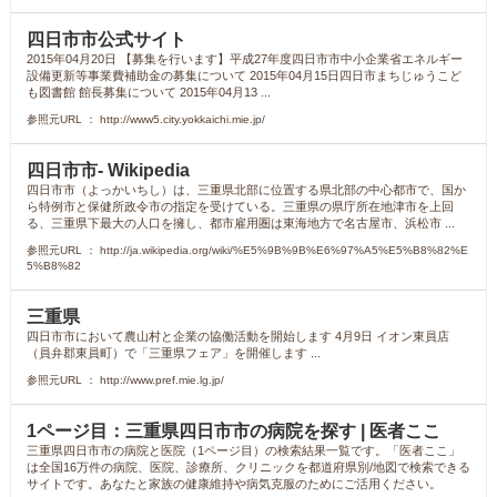
四日市市公式サイト
2015年04月20日 【募集を行います】平成27年度四日市市中小企業省エネルギー
設備更新等事業費補助金の募集について 2015年04月15日四日市まちじゅうこど
も図書館 館長募集について 2015年04月13 ...
参照元URL ： http://www5.city.yokkaichi.mie.jp/
四日市市- Wikipedia
四日市市（よっかいちし）は、三重県北部に位置する県北部の中心都市で、国か
ら特例市と保健所政令市の指定を受けている。三重県の県庁所在地津市を上回
る、三重県下最大の人口を擁し、都市雇用圏は東海地方で名古屋市、浜松市 ...
参照元URL ： http://ja.wikipedia.org/wiki/%E5%9B%9B%E6%97%A5%E5%B8%82%E
5%B8%82
三重県
四日市市において農山村と企業の協働活動を開始します 4月9日 イオン東員店
（員弁郡東員町）で「三重県フェア」を開催します ...
参照元URL ： http://www.pref.mie.lg.jp/
1ページ目：三重県四日市市の病院を探す | 医者ここ
三重県四日市市の病院と医院（1ページ目）の検索結果一覧です。「医者ここ」
は全国16万件の病院、医院、診療所、クリニックを都道府県別/地図で検索できる
サイトです。あなたと家族の健康維持や病気克服のためにご活用ください。