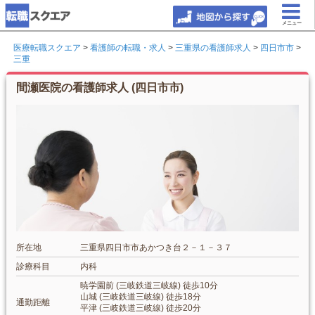
メニュー
医療転職スクエア
>
看護師の転職・求人
>
三重県の看護師求人
>
四日市市
>
三重
間瀬医院の看護師求人 (四日市市)
所在地
三重県四日市市あかつき台２－１－３７
診療科目
内科
暁学園前 (三岐鉄道三岐線) 徒歩10分
山城 (三岐鉄道三岐線) 徒歩18分
通勤距離
平津 (三岐鉄道三岐線) 徒歩20分