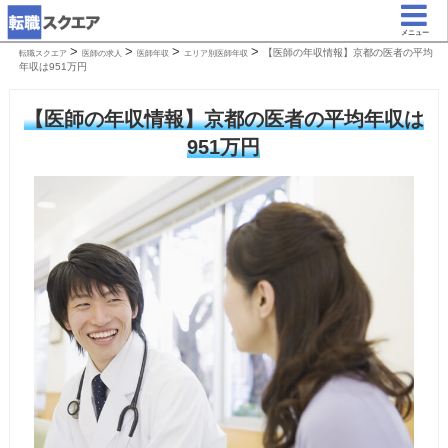
メニュー
>
>
>
>
【医師の年収情報】京都の医者の平均
転職スクエア
医師の求人
医師年収
エリア別医師年収
年収は951万円
【医師の年収情報】京都の医者の平均年収は
951万円