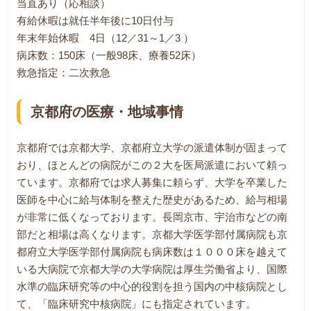
当直あり（応相談）
有給休暇は就任半年後に10日付与
年末年始休暇 4日（12／31～1／3 ）
病床数：150床（一般98床、療養52床）
救急指定：二次救急
京都府の医療・地域事情
京都府では京都大学、京都府立大学の派遣体制が固まって
おり、ほとんどの病院がこの２大を医局派遣において頼っ
ています。京都府では求人募集に頼らず、大学を卒業した
医師を中心に給与体制を整えた歴史があるため、給与相場
が非常に低くなっております。長岡京市、宇治市などの南
部だと相場は高くなります。京都大学医学部付属病院も京
都府立大学医学部付属病院も病床数は１０００床を越えて
いる大病院で京都大学の大学病院は厚生労働省より、国際
水準の臨床研究等の中心的役割を担う国内の中核病院とし
て、「臨床研究中核病院」にも指定されています。