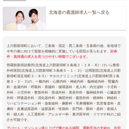
北海道の看護師求人一覧へ戻る
上川郡新得町において、三条南・屈足・西二条南・五条南の他、各地域で
今年の春に向けて面接を積極的に実施している医院が見られます。
好条
件・高待遇の求人を見つけやすい時期でございます。
犖羅館新得診療所(北海道上川郡新得町５条南２－１８－８)・けいら整形
外科医院(北海道上川郡新得町３条南５－１－２)・辻岡医院(北海道上川郡
新得町屈足旭町２－８５)・サホロクリニック(北海道上川郡新得町西２条
南３－２－３)の、一般内科・心療内科・神経内科・脳神経内科・腎臓内
科・血液内科・呼吸科・胃腸科・循環器科・老人科・内分泌科・小児科・
外科・小児外科・整形外科・形成外科・美容外科・脳神経外科・心臓血管
外科・呼吸器外科・消化器外科・胸部外科・腹部外科・精神科・神経科・
リハビリテーション科・放射線科・麻酔科・耳鼻咽喉科・気管食道科・皮
膚科・皮膚泌尿器科・泌尿器科・性病科・肛門科・眼科・産科・産婦人
科・婦人科・人工透析科・アレルギー科・東洋医学科・リウマチ科のご紹
介が可能です。
アパート・マンション借り上げで寮のある病院、通勤手当の支給
や、
住宅