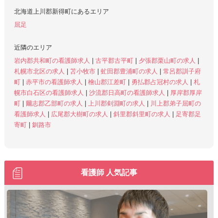
北海道上川郡新得町にあるエリア
屈足
近隣のエリア
岩内郡共和町の看護師求人
|
古平郡古平町
|
夕張郡栗山町の求人
|
札幌市北区の求人
|
苫小牧市
|
虻田郡豊浦町の求人
|
常呂郡訓子府
町
|
赤平市の看護師求人
|
檜山郡江差町
|
勇払郡占冠村の求人
|
札
幌市白石区の看護師求人
|
沙流郡日高町の看護師求人
|
厚岸郡厚岸
町
|
爾志郡乙部町の求人
|
上川郡剣淵町の求人
|
川上郡弟子屈町の
看護師求人
|
広尾郡大樹町の求人
|
斜里郡斜里町の求人
|
足寄郡足
寄町
|
釧路市
看護師 人気記事