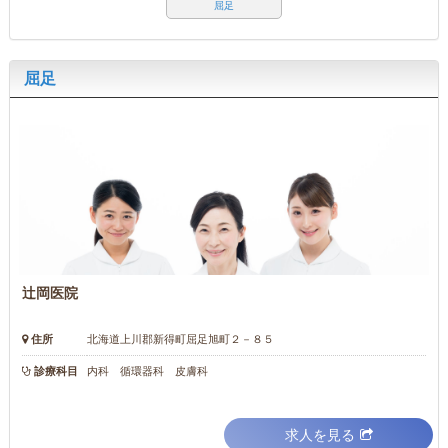
屈足
屈足
辻岡医院
住所
北海道上川郡新得町屈足旭町２－８５
診療科目
内科 循環器科 皮膚科
求人を見る