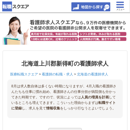
メニュー
北海道上川郡新得町の看護師求人
医療転職スクエア
>
看護師の転職・求人
>
北海道の看護師求人
8月は求人数自体は多くない時期になりますが、4月入職の看護師さ
んたちも仕事に慣れ始め、看護師さんの仕事分担が病院側も分かっ
てきた時期です。ですので、状況によっては
人員の増員を計画
して
いるところも増えてきます。こういった理由からまずは
転職サイト
に登録
し、求人を見て
情報収集
をしっかり行なうとよいでしょう。