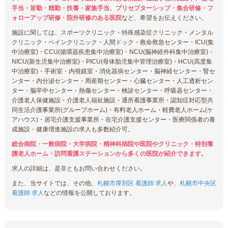
手当・皆勤・精勤・扶養・家族手当、プリセプターシップ・集合研修・フ
ォローアップ研修・院外研修のある医院
など、希望をお伝えください。
施設に関しては、スポーツクリニック・特殊感染症クリニック・メンタル
クリニック・ペインクリニック・人間ドック・救命救急センター・ICU(集
中治療室)・CCU(循環器疾患集中治療室)・NCU(脳神経外科集中治療室)・
NICU(新生児集中治療室)・PICU(母体胎児集中管理治療室)・HCU(高度集
中治療室)・手術室・内視鏡室・消化器病センター・脳神経センター・腎セ
ンター・内分泌センター・周産期センター・心臓センター・人工透析セン
ター・脳卒中センター・熱傷センター・検診センター・呼吸器センター・
介護老人保健施設・介護老人福祉施設・通所看護事業所・認知症対応型共
同生活介護事業所(グループホーム)・有料老人ホーム・軽費老人ホーム(ケ
アハウス)・居宅介護支援事業所・在宅介護支援センター・医療関係者の養
成施設・健康増進施設の求人も多数紹介可。
総合病院・一般病院・大学病院・精神科病院や医院やクリニック・特別養
護老人ホーム・訪問看護ステーションから多くの医院が紹介できます。
求人の詳細は、是非ともお問い合わせください。
また、当サイトでは、その他、
札幌市厚別区 看護師 求人
や、
札幌市中央区
看護師 求人
などの情報を公開しております。