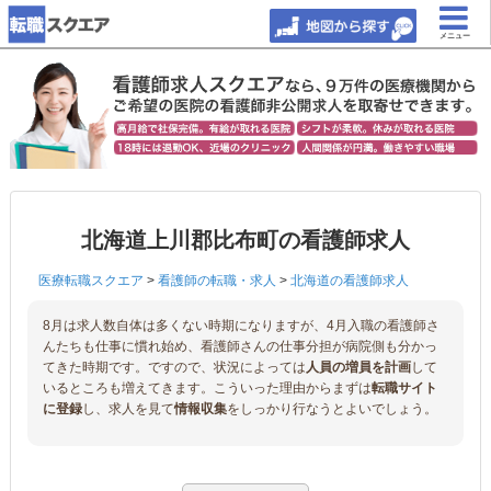
メニュー
北海道上川郡比布町の看護師求人
医療転職スクエア
>
看護師の転職・求人
>
北海道の看護師求人
8月は求人数自体は多くない時期になりますが、4月入職の看護師さ
んたちも仕事に慣れ始め、看護師さんの仕事分担が病院側も分かっ
てきた時期です。ですので、状況によっては
人員の増員を計画
して
いるところも増えてきます。こういった理由からまずは
転職サイト
に登録
し、求人を見て
情報収集
をしっかり行なうとよいでしょう。