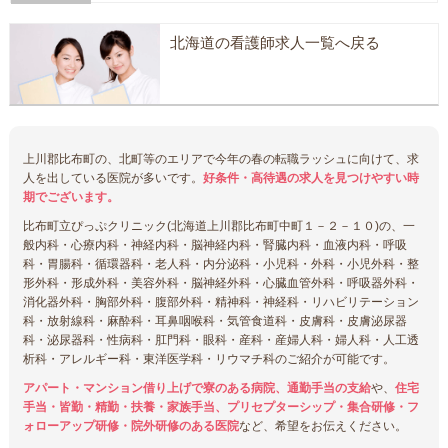
北海道の看護師求人一覧へ戻る
上川郡比布町の、北町等のエリアで今年の春の転職ラッシュに向けて、求
人を出している医院が多いです。
好条件・高待遇の求人を見つけやすい時
期でございます。
比布町立ぴっぷクリニック(北海道上川郡比布町中町１－２－１０)の、一
般内科・心療内科・神経内科・脳神経内科・腎臓内科・血液内科・呼吸
科・胃腸科・循環器科・老人科・内分泌科・小児科・外科・小児外科・整
形外科・形成外科・美容外科・脳神経外科・心臓血管外科・呼吸器外科・
消化器外科・胸部外科・腹部外科・精神科・神経科・リハビリテーション
科・放射線科・麻酔科・耳鼻咽喉科・気管食道科・皮膚科・皮膚泌尿器
科・泌尿器科・性病科・肛門科・眼科・産科・産婦人科・婦人科・人工透
析科・アレルギー科・東洋医学科・リウマチ科のご紹介が可能です。
アパート・マンション借り上げで寮のある病院、通勤手当の支給
や、
住宅
手当・皆勤・精勤・扶養・家族手当、プリセプターシップ・集合研修・フ
ォローアップ研修・院外研修のある医院
など、希望をお伝えください。