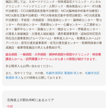
施設に関しては、スポーツクリニック・特殊感染症クリニック・メンタル
クリニック・ペインクリニック・人間ドック・救命救急センター・ICU(集
中治療室)・CCU(循環器疾患集中治療室)・NCU(脳神経外科集中治療室)・
NICU(新生児集中治療室)・PICU(母体胎児集中管理治療室)・HCU(高度集
中治療室)・手術室・内視鏡室・消化器病センター・脳神経センター・腎セ
ンター・内分泌センター・周産期センター・心臓センター・人工透析セン
ター・脳卒中センター・熱傷センター・検診センター・呼吸器センター・
介護老人保健施設・介護老人福祉施設・通所看護事業所・認知症対応型共
同生活介護事業所(グループホーム)・有料老人ホーム・軽費老人ホーム(ケ
アハウス)・居宅介護支援事業所・在宅介護支援センター・医療関係者の養
成施設・健康増進施設の求人も多数紹介可。
総合病院・一般病院・大学病院・精神科病院や医院やクリニック・特別養
護老人ホーム・訪問看護ステーションから多くの医院が紹介できます。
非公開求人もお問い合わせください。
また、当サイトでは、その他、
札幌市清田区 看護師 求人
や、
札幌市北区
看護師 求人
などの情報を公開しております。
北海道上川郡比布町にあるエリア
中町