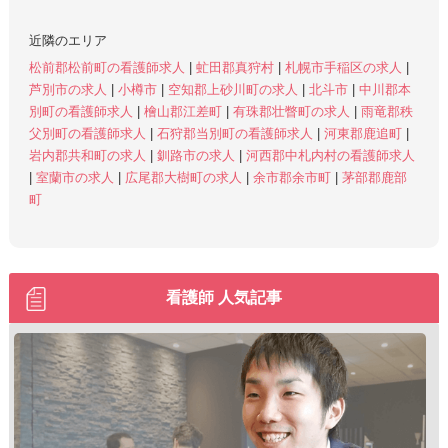
近隣のエリア
松前郡松前町の看護師求人
|
虻田郡真狩村
|
札幌市手稲区の求人
|
芦別市の求人
|
小樽市
|
空知郡上砂川町の求人
|
北斗市
|
中川郡本
別町の看護師求人
|
檜山郡江差町
|
有珠郡壮瞥町の求人
|
雨竜郡秩
父別町の看護師求人
|
石狩郡当別町の看護師求人
|
河東郡鹿追町
|
岩内郡共和町の求人
|
釧路市の求人
|
河西郡中札内村の看護師求人
|
室蘭市の求人
|
広尾郡大樹町の求人
|
余市郡余市町
|
茅部郡鹿部
町
看護師 人気記事