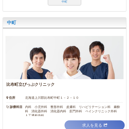
中町
中町
比布町立ぴっぷクリニック
住所
北海道上川郡比布町中町１－２－１０
診療科目
内科 小児外科 整形外科 皮膚科 リハビリテーション科 麻酔
科 消化器外科 消化器内科 肛門外科 ペインクリニック外科
人工透析内科
求人を見る