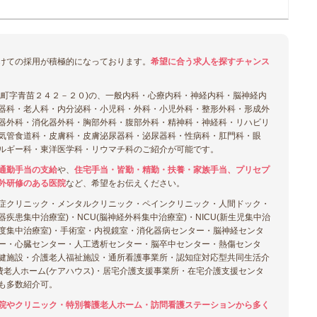
けての採用が積極的になっております。
希望に合う求人を探すチャンス
尻町字青苗２４２－２０)の、一般内科・心療内科・神経内科・脳神経内
器科・老人科・内分泌科・小児科・外科・小児外科・整形外科・形成外
器外科・消化器外科・胸部外科・腹部外科・精神科・神経科・リハビリ
気管食道科・皮膚科・皮膚泌尿器科・泌尿器科・性病科・肛門科・眼
ルギー科・東洋医学科・リウマチ科のご紹介が可能です。
通勤手当の支給
や、
住宅手当・皆勤・精勤・扶養・家族手当、プリセプ
外研修のある医院
など、希望をお伝えください。
症クリニック・メンタルクリニック・ペインクリニック・人間ドック・
環器疾患集中治療室)・NCU(脳神経外科集中治療室)・NICU(新生児集中治
U(高度集中治療室)・手術室・内視鏡室・消化器病センター・脳神経センタ
ー・心臓センター・人工透析センター・脳卒中センター・熱傷センタ
健施設・介護老人福祉施設・通所看護事業所・認知症対応型共同生活介
費老人ホーム(ケアハウス)・居宅介護支援事業所・在宅介護支援センタ
も多数紹介可。
院やクリニック・特別養護老人ホーム・訪問看護ステーションから多く