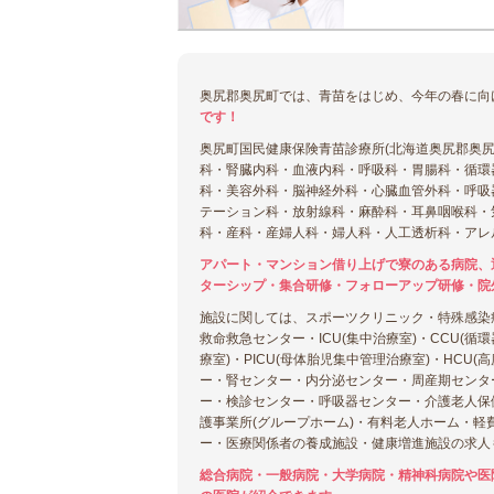
奥尻郡奥尻町では、青苗をはじめ、今年の春に向
です！
奥尻町国民健康保険青苗診療所(北海道奥尻郡奥
科・腎臓内科・血液内科・呼吸科・胃腸科・循環
科・美容外科・脳神経外科・心臓血管外科・呼吸
テーション科・放射線科・麻酔科・耳鼻咽喉科・
科・産科・産婦人科・婦人科・人工透析科・アレ
アパート・マンション借り上げで寮のある病院、
ターシップ・集合研修・フォローアップ研修・院
施設に関しては、スポーツクリニック・特殊感染
救命救急センター・ICU(集中治療室)・CCU(循
療室)・PICU(母体胎児集中管理治療室)・HC
ー・腎センター・内分泌センター・周産期センタ
ー・検診センター・呼吸器センター・介護老人保
護事業所(グループホーム)・有料老人ホーム・軽
ー・医療関係者の養成施設・健康増進施設の求人
総合病院・一般病院・大学病院・精神科病院や医