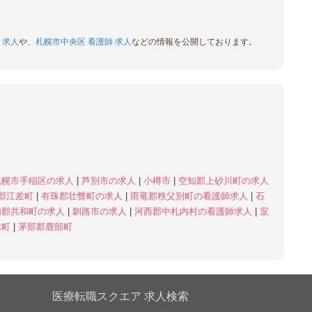
 求人
や、
札幌市中央区 看護師 求人
などの情報を公開しております。
札幌市手稲区の求人
|
芦別市の求人
|
小樽市
|
空知郡上砂川町の求人
郡江差町
|
有珠郡壮瞥町の求人
|
雨竜郡秩父別町の看護師求人
|
石
内郡共和町の求人
|
釧路市の求人
|
河西郡中札内村の看護師求人
|
室
木町
|
茅部郡鹿部町
医療転職スクエア 求人検索