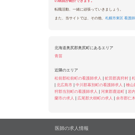
の医院が紹介できます。
転職活動、一緒に頑張っていきましょう。
また、当サイトでは、その他、
札幌市東区 看護師
北海道奥尻郡奥尻町にあるエリア
青苗
近隣のエリア
松前郡松前町の看護師求人
|
虻田郡真狩村
|
|
北広島市
|
中川郡幕別町の看護師求人
|
檜山
狩郡当別町の看護師求人
|
河東郡鹿追町
|
岩
蘭市の求人
|
広尾郡大樹町の求人
|
余市郡仁
医師の求人情報