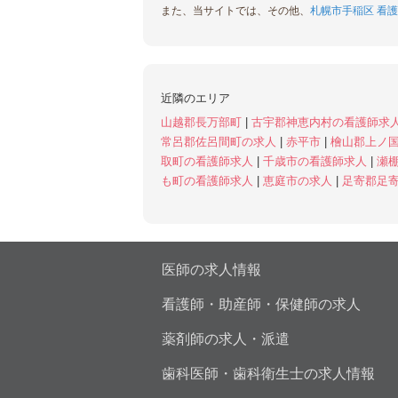
また、当サイトでは、その他、
札幌市手稲区 看護
近隣のエリア
山越郡長万部町
|
古宇郡神恵内村の看護師求
常呂郡佐呂間町の求人
|
赤平市
|
檜山郡上ノ
取町の看護師求人
|
千歳市の看護師求人
|
瀬
も町の看護師求人
|
恵庭市の求人
|
足寄郡足
医師の求人情報
看護師・助産師・保健師の求人
薬剤師の求人・派遣
歯科医師・歯科衛生士の求人情報