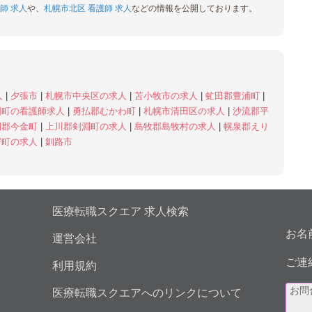
師 求人
や、
札幌市北区 看護師 求人
などの情報を公開しております。
人
|
夕張市
|
札幌市中央区の求人
|
苫小牧市の求人
|
虻田郡豊浦町
|
国町の看護師求人
|
勇払郡むかわ町
|
札幌市清田区の求人
|
沙流郡平
棚郡今金町
|
上川郡剣淵町の求人
|
島牧郡島牧村の求人
|
幌泉郡えり
寄町の求人
|
釧路市
医療転職スクエア 求人検索
お名
運営会社
ご連
利用規約
医療転職スクエアへのリンクについて