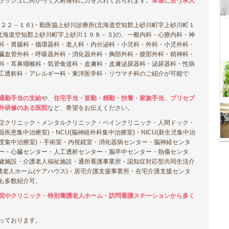
ラッシュに向かって人材獲得に力を入れておられます。
希望に合う求人
２２－１６)・勤医協上砂川診療所(北海道空知郡上砂川町字上砂川町１
北海道空知郡上砂川町字上砂川１９８－３)の、一般内科・心療内科・神
科・胃腸科・循環器科・老人科・内分泌科・小児科・外科・小児外科・
臓血管外科・呼吸器外科・消化器外科・胸部外科・腹部外科・精神科・
科・耳鼻咽喉科・気管食道科・皮膚科・皮膚泌尿器科・泌尿器科・性病
工透析科・アレルギー科・東洋医学科・リウマチ科のご紹介が可能で
通勤手当の支給
や、
住宅手当・皆勤・精勤・扶養・家族手当、プリセプ
外研修のある医院
など、希望をお伝えください。
症クリニック・メンタルクリニック・ペインクリニック・人間ドック・
環器疾患集中治療室)・NCU(脳神経外科集中治療室)・NICU(新生児集中治
U(高度集中治療室)・手術室・内視鏡室・消化器病センター・脳神経センタ
ー・心臓センター・人工透析センター・脳卒中センター・熱傷センタ
健施設・介護老人福祉施設・通所看護事業所・認知症対応型共同生活介
費老人ホーム(ケアハウス)・居宅介護支援事業所・在宅介護支援センタ
も多数紹介可。
院やクリニック・特別養護老人ホーム・訪問看護ステーションから多く
っております。