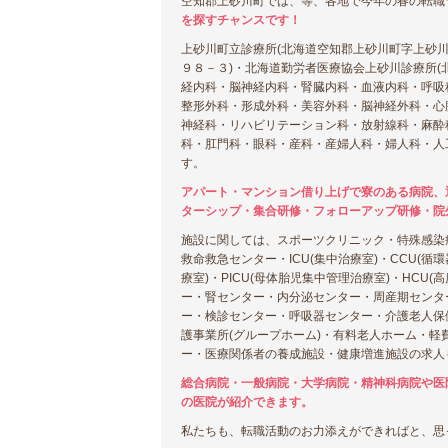
空知郡上砂川町では、等、各地で今年の春の転職
を探すチャンスです！
上砂川町立診療所(北海道空知郡上砂川町字上砂川
９８－３)・北海道勤労者医療協会上砂川診療所(
経内科・脳神経内科・腎臓内科・血液内科・呼吸
整形外科・形成外科・美容外科・脳神経外科・心
神経科・リハビリテーション科・放射線科・麻酔
科・肛門科・眼科・産科・産婦人科・婦人科・人
す。
アパート・マンション借り上げで寮のある病院、
ターシップ・集合研修・フォローアップ研修・院
施設に関しては、スポーツクリニック・特殊感染
救命救急センター・ICU(集中治療室)・CCU(循
療室)・PICU(母体胎児集中管理治療室)・HC
ー・腎センター・内分泌センター・周産期センタ
ー・検診センター・呼吸器センター・介護老人保
護事業所(グループホーム)・有料老人ホーム・軽
ー・医療関係者の養成施設・健康増進施設の求人
総合病院・一般病院・大学病院・精神科病院や医
の医院が紹介できます。
私たちも、転職活動のお力添えができればと、思