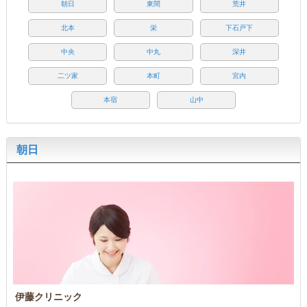
朝日
東間
荒井
北本
栄
下石戸下
中央
中丸
深井
二ツ家
本町
宮内
本宿
山中
朝日
伊藤クリニック