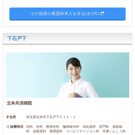
その他栄の看護師求人を見る(全1件)
下石戸下
北本共済病院
住所
埼玉県北本市下石戸下５１１－１
診療科目
内科 外科 整形外科 脳神経外科 消化器科 肛門科 放射線
科 泌尿器科 循環器科 リハビリテーション科 耳鼻いんこう科