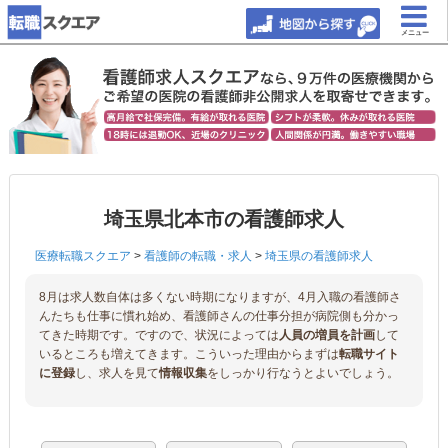
メニュー
埼玉県北本市の看護師求人
医療転職スクエア
>
看護師の転職・求人
>
埼玉県の看護師求人
8月は求人数自体は多くない時期になりますが、4月入職の看護師さ
んたちも仕事に慣れ始め、看護師さんの仕事分担が病院側も分かっ
てきた時期です。ですので、状況によっては
人員の増員を計画
して
いるところも増えてきます。こういった理由からまずは
転職サイト
に登録
し、求人を見て
情報収集
をしっかり行なうとよいでしょう。