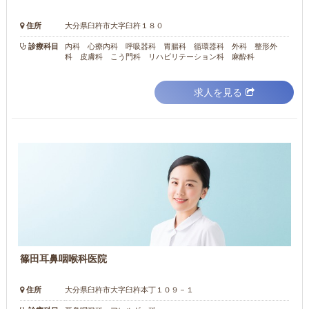
住所
大分県臼杵市大字臼杵１８０
診療科目
内科 心療内科 呼吸器科 胃腸科 循環器科 外科 整形外
科 皮膚科 こう門科 リハビリテーション科 麻酔科
求人を見る
篠田耳鼻咽喉科医院
住所
大分県臼杵市大字臼杵本丁１０９－１