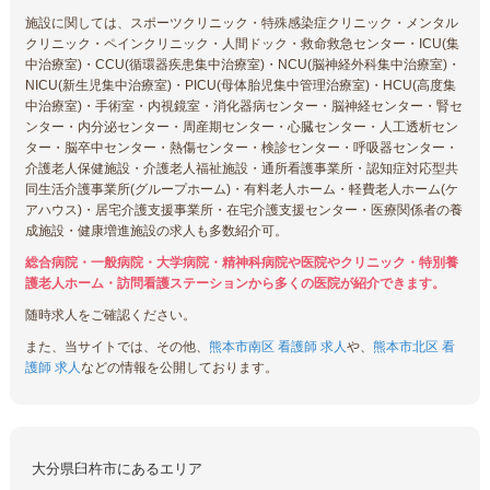
施設に関しては、スポーツクリニック・特殊感染症クリニック・メンタル
クリニック・ペインクリニック・人間ドック・救命救急センター・ICU(集
中治療室)・CCU(循環器疾患集中治療室)・NCU(脳神経外科集中治療室)・
NICU(新生児集中治療室)・PICU(母体胎児集中管理治療室)・HCU(高度集
中治療室)・手術室・内視鏡室・消化器病センター・脳神経センター・腎セ
ンター・内分泌センター・周産期センター・心臓センター・人工透析セン
ター・脳卒中センター・熱傷センター・検診センター・呼吸器センター・
介護老人保健施設・介護老人福祉施設・通所看護事業所・認知症対応型共
同生活介護事業所(グループホーム)・有料老人ホーム・軽費老人ホーム(ケ
アハウス)・居宅介護支援事業所・在宅介護支援センター・医療関係者の養
成施設・健康増進施設の求人も多数紹介可。
総合病院・一般病院・大学病院・精神科病院や医院やクリニック・特別養
護老人ホーム・訪問看護ステーションから多くの医院が紹介できます。
随時求人をご確認ください。
また、当サイトでは、その他、
熊本市南区 看護師 求人
や、
熊本市北区 看
護師 求人
などの情報を公開しております。
大分県臼杵市にあるエリア