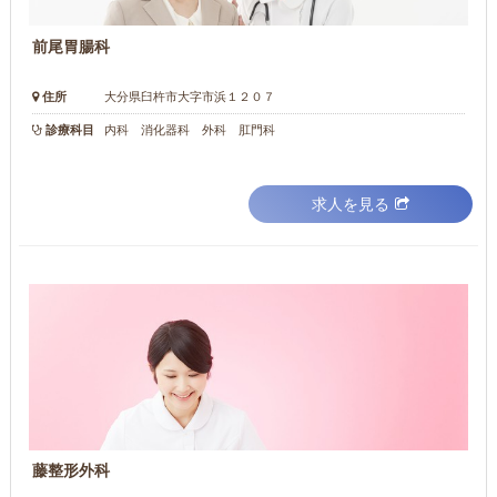
前尾胃腸科
住所
大分県臼杵市大字市浜１２０７
診療科目
内科 消化器科 外科 肛門科
求人を見る
藤整形外科