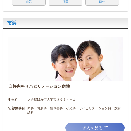
市浜
稲田
臼杵
市浜
臼杵内科リハビリテーション病院
住所
大分県臼杵市大字市浜６９４－１
診療科目
内科 胃腸科 循環器科 小児科 リハビリテーション科 放射
線科
求人を見る