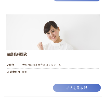
後藤眼科医院
住所
大分県臼杵市大字市浜６６９－１
診療科目
眼科
求人を見る