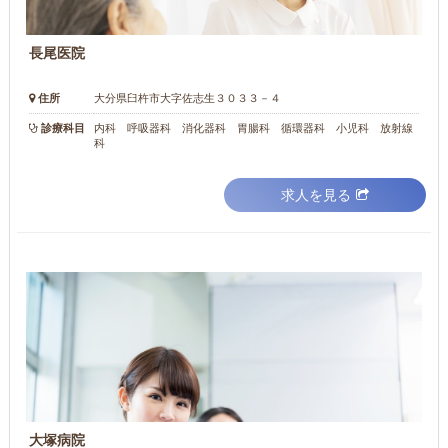
長尾医院
住所
大分県臼杵市大字佐志生３０３３－４
診療科目
内科 呼吸器科 消化器科 胃腸科 循環器科 小児科 放射線
科
求人を見る
大塚病院