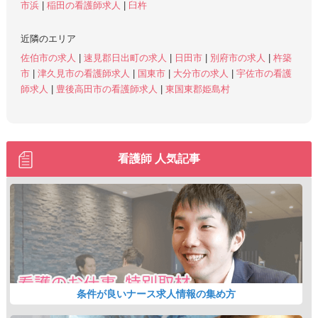
市浜
|
稲田の看護師求人
|
臼杵
近隣のエリア
佐伯市の求人
|
速見郡日出町の求人
|
日田市
|
別府市の求人
|
杵築
市
|
津久見市の看護師求人
|
国東市
|
大分市の求人
|
宇佐市の看護
師求人
|
豊後高田市の看護師求人
|
東国東郡姫島村
看護師 人気記事
条件が良いナース求人情報の集め方