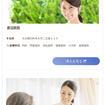
渡辺医院
住所
大分県臼杵市大字二王座１５５
診療科目
内科 呼吸器科 消化器科 循環器科 小児科 放射線科
求人を見る