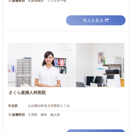
診療科目
耳鼻咽喉科 アレルギー科
求人を見る
さくら産婦人科医院
住所
大分県臼杵市大字野田２７８
診療科目
小児科 産科 婦人科