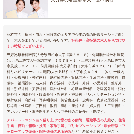
臼杵市の、稲田・市浜・臼杵等のエリアで今年の春の転職ラッシュに向け
て、求人を出している医院が多いです。
好条件・高待遇の求人を見つけや
すい時期でございます。
三好泌尿器科医院(大分県臼杵市大字海添５８－５)・丸岡脳神経外科医院
(大分県臼杵市大字諏訪芝尾下１５７９－１)・上浦診療所(大分県臼杵市大
字風成６０２－１)・前尾胃腸科(大分県臼杵市大字市浜１２０７)・臼杵内
科リハビリテーション病院(大分県臼杵市大字市浜６９４－１)の、一般内
科・心療内科・神経内科・脳神経内科・腎臓内科・血液内科・呼吸科・胃
腸科・循環器科・老人科・内分泌科・小児科・外科・小児外科・整形外
科・形成外科・美容外科・脳神経外科・心臓血管外科・呼吸器外科・消化
器外科・胸部外科・腹部外科・精神科・神経科・リハビリテーション科・
放射線科・麻酔科・耳鼻咽喉科・気管食道科・皮膚科・皮膚泌尿器科・泌
尿器科・性病科・肛門科・眼科・産科・産婦人科・婦人科・人工透析科・
アレルギー科・東洋医学科・リウマチ科のご紹介が可能です。
アパート・マンション借り上げで寮のある病院、通勤手当の支給
や、
住宅
手当・皆勤・精勤・扶養・家族手当、プリセプターシップ・集合研修・フ
ォローアップ研修・院外研修のある医院
など、希望をお伝えください。