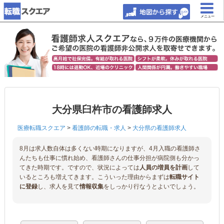
メニュー
大分県臼杵市の看護師求人
医療転職スクエア
>
看護師の転職・求人
>
大分県の看護師求人
8月は求人数自体は多くない時期になりますが、4月入職の看護師さ
んたちも仕事に慣れ始め、看護師さんの仕事分担が病院側も分かっ
てきた時期です。ですので、状況によっては
人員の増員を計画
して
いるところも増えてきます。こういった理由からまずは
転職サイト
に登録
し、求人を見て
情報収集
をしっかり行なうとよいでしょう。