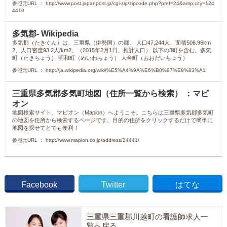
参照元URL ： http://www.post.japanpost.jp/cgi-zip/zipcode.php?pref=24&amp;city=124
4410
多気郡- Wikipedia
多気郡（たきぐん）は、三重県（伊勢国）の郡。 人口47,244人、面積506.96km
2、人口密度93.2人/km2。（2015年2月1日、推計人口） 以下の3町を含む。多気
町（たきちょう） 明和町（めいわちょう） 大台町（おおだいちょう）
参照元URL ： http://ja.wikipedia.org/wiki/%E5%A4%9A%E6%B0%97%E9%83%A1
三重県多気郡多気町地図（住所一覧から検索） ：マピ
オン
地図検索サイト、マピオン（Mapion）へようこそ。こちらは三重県多気郡多気町
の地図を住所から検索するページです。目的の住所をクリックするだけで簡単に
地図を探せてとても便利！
参照元URL ： http://www.mapion.co.jp/address/24441/
Facebook
Twitter
はてな
三重県三重郡川越町の看護師求人一
覧へ戻る