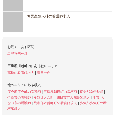
阿児産婦人科の看護師求人
お近くにある医院
星野整形外科
三重郡川越町内にある他のエリア
高松の看護師求人
|
豊田一色
他のエリアにある求人
度会郡度会町の看護師
|
三重郡朝日町の看護師
|
度会郡南伊勢町
|
伊賀市の看護師
|
多気郡大台町
|
四日市市の看護師求人
|
津市
|
い
なべ市の看護師
|
桑名郡木曽岬町の看護師求人
|
多気郡多気町の看
護師求人