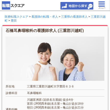
メニュー
医療転職スクエア
>
看護師の転職・求人
>
三重県の看護師求人
>
三重郡川越
町
>
豊田
石橋耳鼻咽喉科の看護師求人 (三重郡川越町)
所在地
三重県三重郡川越町大字豊田６３６
診療科目
耳鼻咽喉科
川越富洲原 (近鉄名古屋線) 徒歩4分
富田 (JR関西本線(名古屋～亀山)) 徒歩18分
朝日 (JR関西本線(名古屋～亀山)) 徒歩21分
通勤距離