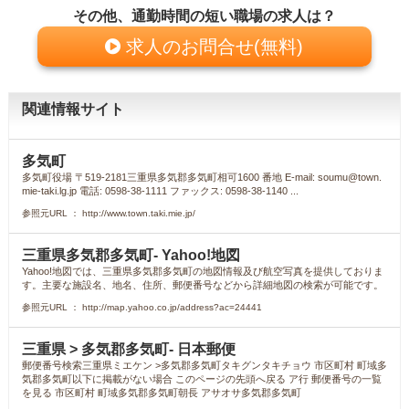
その他、通勤時間の短い職場の求人は？
求人のお問合せ(無料)
関連情報サイト
多気町
多気町役場 〒519-2181三重県多気郡多気町相可1600 番地 E-mail:
soumu@town.
mie-taki.lg.jp
電話: 0598-38-1111 ファックス: 0598-38-1140 ...
参照元URL ： http://www.town.taki.mie.jp/
三重県多気郡多気町- Yahoo!地図
Yahoo!地図では、三重県多気郡多気町の地図情報及び航空写真を提供しておりま
す。主要な施設名、地名、住所、郵便番号などから詳細地図の検索が可能です。
参照元URL ： http://map.yahoo.co.jp/address?ac=24441
三重県 > 多気郡多気町- 日本郵便
郵便番号検索三重県ミエケン >多気郡多気町タキグンタキチョウ 市区町村 町域多
気郡多気町以下に掲載がない場合 このページの先頭へ戻る ア行 郵便番号の一覧
を見る 市区町村 町域多気郡多気町朝長 アサオサ多気郡多気町